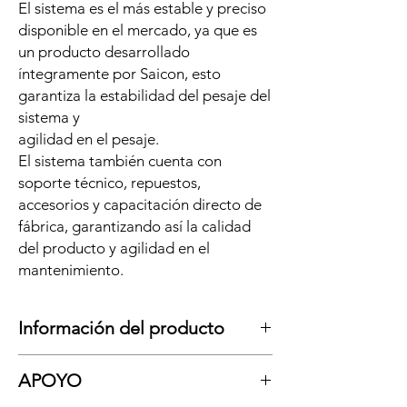
El sistema es el más estable y preciso
disponible en el mercado, ya que es
un producto desarrollado
íntegramente por Saicon, esto
garantiza la estabilidad del pesaje del
sistema y
agilidad en el pesaje.
El sistema también cuenta con
soporte técnico, repuestos,
accesorios y capacitación directo de
fábrica, garantizando así la calidad
del producto y agilidad en el
mantenimiento.
Información del producto
La báscula Loader
es confiable, segura,
APOYO
precisa y requiere poco mantenimiento.
En resumen, las ventajas de utilizar una