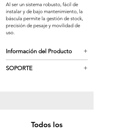
Al ser un sistema robusto, fácil de
instalar y de bajo mantenimiento, la
báscula permite la gestión de stock,
precisión de pesaje y movilidad de
uso.
Información del Producto
Báscula agrícola para zapatos,
sostiene un
SOPORTE
vehículo de gran tamaño como un tractor o
transportador de granos y su función se
basa en pesar los ejes.
Al optar por utilizar una
báscula de zapatos,
el productor tendrá control y gestión sobre
la producción en campo, evitando pérdidas
por multas por carga excesiva o
mantenimiento prematuro por peso, control
real de la producción colisionada, recibida o
Todos los
entregada.
Fácil instalación y operación;