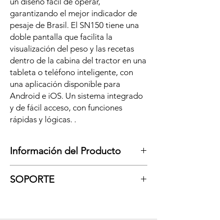
un diseño fácil de operar,
garantizando el mejor indicador de
pesaje de Brasil. El SN150 tiene una
doble pantalla que facilita la
visualización del peso y las recetas
dentro de la cabina del tractor en una
tableta o teléfono inteligente, con
una aplicación disponible para
Android e iOS. Un sistema integrado
y de fácil acceso, con funciones
rápidas y lógicas. .
Información del Producto
Producto nacional, con garantía, soporte y
SOPORTE
mantenimiento, diseñado para las más
severas condiciones de uso.
Las principales funciones de este sistema:
Botón cero;