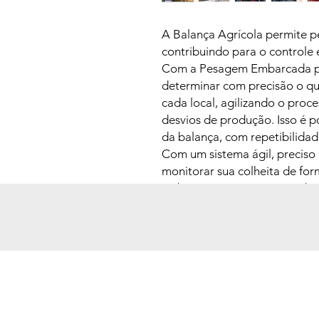
A Balança Agrícola permite p
contribuindo para o controle 
Com a Pesagem Embarcada pa
determinar com precisão o q
cada local, agilizando o proc
desvios de produção. Isso é p
da balança, com repetibilida
Com um sistema ágil, preciso
monitorar sua colheita de form
Saiba exatamente quanto de 
descarregado, evitando desvi