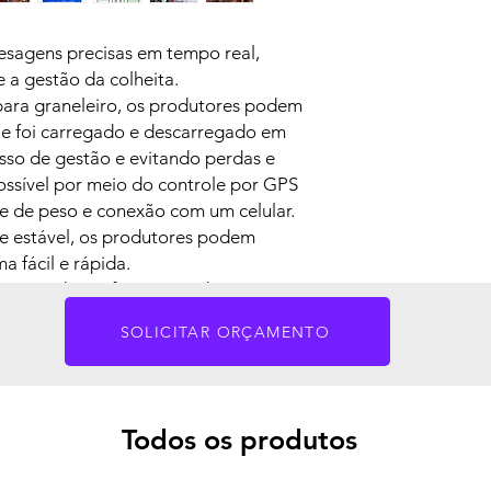
maior estabilidade d
Procedimento de calib
esagens precisas em tempo real,
Geração de relatórios
e a gestão da colheita.
ra graneleiro, os produtores podem
ue foi carregado e descarregado em
esso de gestão e evitando perdas e
ossível por meio do controle por GPS
de de peso e conexão com um celular.
 e estável, os produtores podem
a fácil e rápida.
sua produção foi carregado e
os e perdas de carga.
SOLICITAR ORÇAMENTO
Todos os produtos