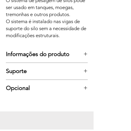
O sistema de pesagem de silos pode
ser usado em tanques, moegas,
tremonhas e outros produtos.
O sistema é instalado nas vigas de
suporte do silo sem a necessidade de
modificações estruturais.
Informações do produto
Algumas características da balança:
Suporte
O equipamento possui função TARA;
Display moderno com função de indicação;
Display de alto contraste;
Opcional
Pesagem precisa e estável;
Proteção IP67 - resistente a intempéries,
Impressora térmica.
chuva, poeira, umidade e calor;
Comunicação com impressora;
Botão de zeragem;
Procedimento de calibração rápido e fácil.