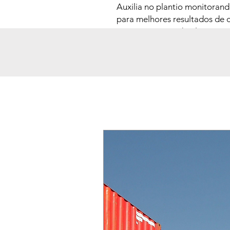
Auxilia no plantio monitoran
para melhores resultados de c
monitoramento de plantio pr
de desperdício.