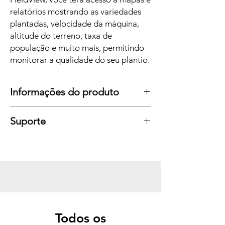
relatórios mostrando as variedades
plantadas, velocidade da máquina,
altitude do terreno, taxa de
população e muito mais, permitindo
monitorar a qualidade do seu plantio.
Informações do produto
CARACTERÍSTICAS:
Suporte
Compatível com qualquer modelo de
semeadeira;
Monitoramento ilimitado de sensores
(contador de grãos);
Com sensores conectados à ECU; ECU
CAN; Porta USB; FieldView; Exportação de
dados.
Todos os