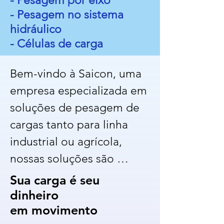
- Pesagem por eixo
- Pesagem no sistema
hidráulico
- Células de carga
Bem-vindo à Saicon, uma 
empresa especializada em 
soluções de pesagem de 
cargas tanto para linha 
industrial ou agrícola, 
nossas soluções são 
especialmente projetadas 
Sua carga é seu
para atender às 
dinheiro
em movimento
necessidades específicas 