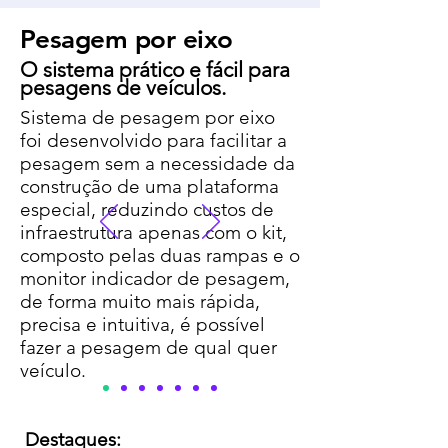
de cada setor.

Pesagem por eixo
Com nossas células de 
O sistema prático e fácil para
carga, podemos instalar 
pesagens de
veículos.
em praticamente todos os 
Sistema de pesagem por eixo
veículos de carga, com 
foi desenvolvido para facilitar a
pesagem sem a necessidade da
sensores precisos, sistema 
construção de uma plataforma
intuitivo e altamente 
especial, reduzindo custos de
infraestrutura apenas com o kit,
resistente, os motoristas e 
composto pelas duas rampas e o
operadores podem ter um 
monitor indicador de pesagem,
de forma muito mais rápida,
controle total sobre o 
precisa e intuitiva, é possível
peso da carga 
fazer a pesagem de qual quer
veículo.
transportada, garantindo 
uma distribuição 
Destaques:
equilibrada e evitando 