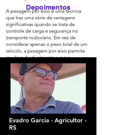
Depoimentos
problemas de sobrepeso, 
A pesagem por eixo é uma técnica
que traz uma série de vantagens
entre outros.

significativas quando se trata de
controle de carga e segurança no
transporte rodoviário. Em vez de
Além disso, oferecemos 
considerar apenas o peso total de um
uma solução eficiente e 
veículo, a pesagem por eixo permite
medir individualmente o peso
versátil: a balança de piso 
exercido por cada roda ou grupo de
móvel, que permite a 
rodas.
pesagem por eixo, 
Uma das principais vantagens da
pesagem por eixo é a capacidade de
proporcionando uma 
garantir o cumprimento das
medição precisa do peso 
regulamentações de peso
estabelecidas pelas autoridades de
em cada eixo do veículo. 
trânsito. Ao utilizar sistemas de
Evadro Garcia - Agricultor -
Assim os operadores 
pesagem por eixo, é possível verificar
RS
se esses limites estão sendo
podem verificar 