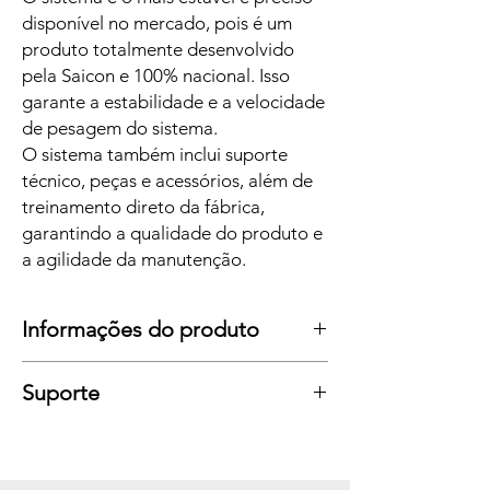
disponível no mercado, pois é um
produto totalmente desenvolvido
pela Saicon e 100% nacional. Isso
garante a estabilidade e a velocidade
de pesagem do sistema.
O sistema também inclui suporte
técnico, peças e acessórios, além de
treinamento direto da fábrica,
garantindo a qualidade do produto e
a agilidade da manutenção.
Informações do produto
A balança de carga é confiável, segura,
Suporte
precisa e de baixa manutenção.
Em resumo, as vantagens de usar uma
balança de pressão hidráulica Saicon são:
Precisão de pesagem;
Pesagem diretamente no equipamento;