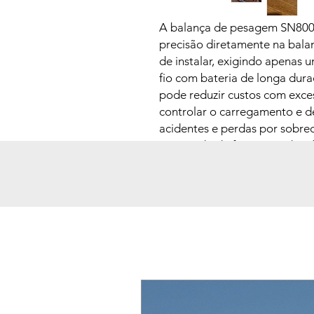
A balança de pesagem SN800 
precisão diretamente na balan
de instalar, exigindo apenas 
fio com bateria de longa dur
pode reduzir custos com exces
controlar o carregamento e d
acidentes e perdas por sobre
carregado de forma rápida e f
>>>>
Todos os detalhes da 