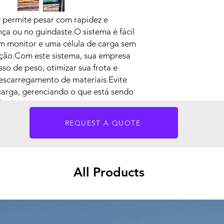
Monitor touchscreen
Bluetooth padrão;
permite pesar com rapidez e
Impressora térmica B
ça ou no guindaste.O sistema é fácil
Geração de relatório
Possibilidade de int
um monitor e uma célula de carga sem
ação.Com este sistema, sua empresa
so de peso, otimizar sua frota e
escarregamento de materiais.Evite
carga, gerenciando o que está sendo
ácil.
SN800
<<<< Neste Link
REQUEST A QUOTE
All Products