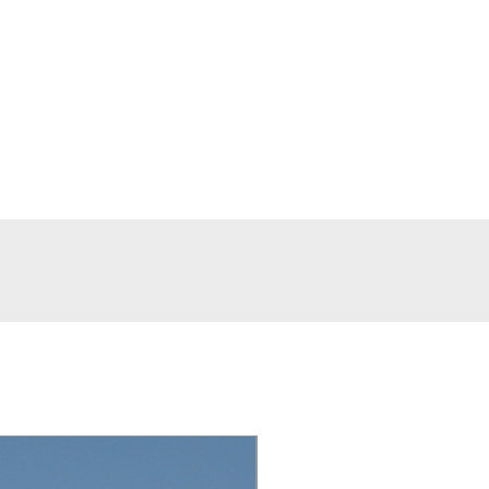
;
luetooth opcional;
s em formato TXT ou CSV.
egração com outros sistemas.